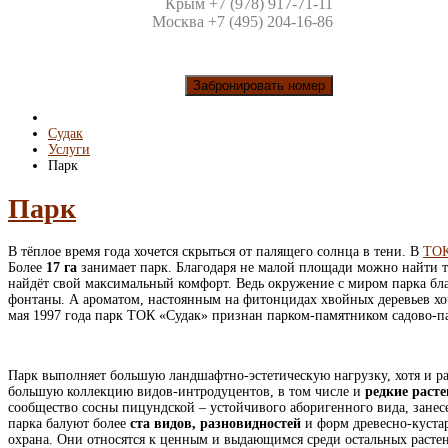
Крым +7 (978) 917-71-11
Москва +7 (495) 204-16-86
Забронировать номер
Судак
Услуги
Парк
Парк
В тёплое время года хочется скрыться от палящего солнца в тени. В
ТОК
Более
17 га
занимает парк. Благодаря не малой площади можно найти те
найдёт свой максимальный комфорт. Ведь окружение с миром парка бла
фонтаны. А ароматом, настоянным на фитонцидах хвойных деревьев хо
мая 1997 года парк ТОК «Судак» признан парком-памятником садово-п
Парк выполняет большую ландшафтно-эстетическую нагрузку, хотя и р
большую коллекцию видов-интродуцентов, в том числе и
редкие раст
сообщество сосны пицундской – устойчивого аборигенного вида, занес
парка балуют более
ста видов, разновидностей
и форм древесно-кустар
охрана. Они относятся к ценным и выдающимся среди остальных расте