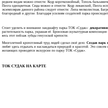
редким видам можно отнести: Кедр короткохвойный, Тополь бальзамич
Пихта одноцветная. Сюда можно и отнести: Кедр ливанский, Пихта исп
экземплярам данного района следует отнести: Липа мелколистная, Баг
благородный и другие. Благодаря усилиям создателей парка происходит
Стоит уделить и внимание ландшафту парка ТОК «Судак»:
декоративн
растительность парка, украшая её. Бронзовая скульптурная композици
весь этот пейзаж зубцы генуэзской крепости.
Многолетний кропотливый труд людей сделал своё дело.
Создав парк 
любят здесь отдыхать и наслаждаться природой и красотой. Это совсем
желающих проводятся экскурсии по парку ТОК «Судак».
ТОК
СУДАК
НА
КАРТЕ