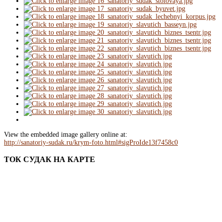
View the embedded image gallery online at:
http://sanatoriy-sudak.ru/krym-foto.html#sigProIde13f7458c0
ТОК
СУДАК
НА
КАРТЕ