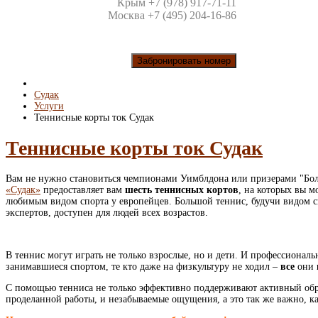
Крым +7 (978) 917-71-11
Москва +7 (495) 204-16-86
Забронировать номер
Судак
Услуги
Теннисные корты ток Судак
Теннисные корты ток Судак
Вам не нужно становиться чемпионами Уимблдона или призерами "Бо
«Судак»
предоставляет вам
шесть теннисных кортов
, на которых вы м
любимым видом спорта у европейцев. Большой теннис, будучи видом с
экспертов, доступен для людей всех возрастов.
В теннис могут играть не только взрослые, но и дети. И профессионал
занимавшиеся спортом, те кто даже на физкультуру не ходил –
все
они
С помощью тенниса не только эффективно поддерживают активный обра
проделанной работы, и незабываемые ощущения, а это так же важно, к